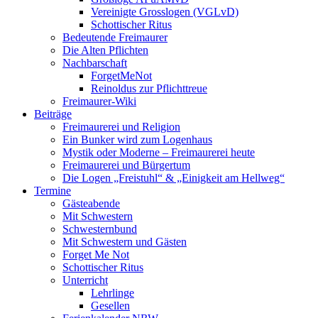
Vereinigte Grosslogen (VGLvD)
Schottischer Ritus
Bedeutende Freimaurer
Die Alten Pflichten
Nachbarschaft
ForgetMeNot
Reinoldus zur Pflichttreue
Freimaurer-Wiki
Beiträge
Freimaurerei und Religion
Ein Bunker wird zum Logenhaus
Mystik oder Moderne – Freimaurerei heute
Freimaurerei und Bürgertum
Die Logen „Freistuhl“ & „Einigkeit am Hellweg“
Termine
Gästeabende
Mit Schwestern
Schwesternbund
Mit Schwestern und Gästen
Forget Me Not
Schottischer Ritus
Unterricht
Lehrlinge
Gesellen