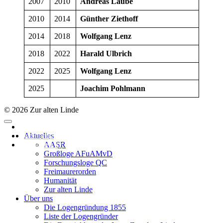
2007
2010
Andreas Laube
2010
2014
Günther Ziethoff
2014
2018
Wolfgang Lenz
2018
2022
Harald Ulbrich
2022
2025
Wolfgang Lenz
2025
Joachim Pohlmann
© 2026 Zur alten Linde
Impressum
Datenschutzerklärung
Aktuelles
Supported by
AASR
Großloge AFuAMvD
Forschungsloge QC
Freimaurerorden
Humanität
Zur alten Linde
Über uns
Die Logengründung 1855
Liste der Logengründer