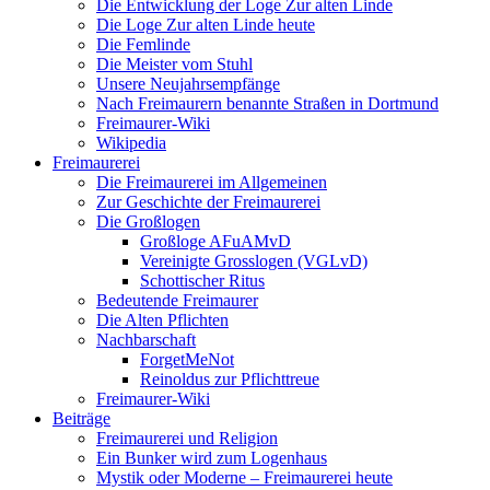
Die Entwicklung der Loge Zur alten Linde
Die Loge Zur alten Linde heute
Die Femlinde
Die Meister vom Stuhl
Unsere Neujahrsempfänge
Nach Freimaurern benannte Straßen in Dortmund
Freimaurer-Wiki
Wikipedia
Freimaurerei
Die Freimaurerei im Allgemeinen
Zur Geschichte der Freimaurerei
Die Großlogen
Großloge AFuAMvD
Vereinigte Grosslogen (VGLvD)
Schottischer Ritus
Bedeutende Freimaurer
Die Alten Pflichten
Nachbarschaft
ForgetMeNot
Reinoldus zur Pflichttreue
Freimaurer-Wiki
Beiträge
Freimaurerei und Religion
Ein Bunker wird zum Logenhaus
Mystik oder Moderne – Freimaurerei heute