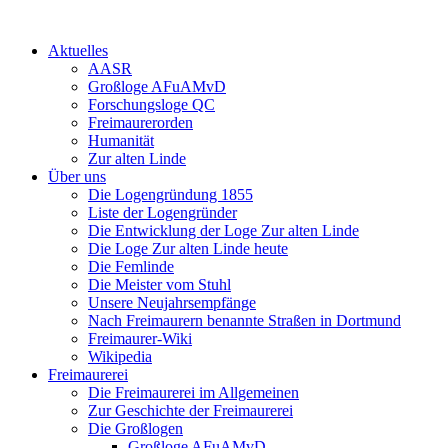
Aktuelles
AASR
Großloge AFuAMvD
Forschungsloge QC
Freimaurerorden
Humanität
Zur alten Linde
Über uns
Die Logengründung 1855
Liste der Logengründer
Die Entwicklung der Loge Zur alten Linde
Die Loge Zur alten Linde heute
Die Femlinde
Die Meister vom Stuhl
Unsere Neujahrsempfänge
Nach Freimaurern benannte Straßen in Dortmund
Freimaurer-Wiki
Wikipedia
Freimaurerei
Die Freimaurerei im Allgemeinen
Zur Geschichte der Freimaurerei
Die Großlogen
Großloge AFuAMvD