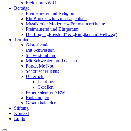
Freimaurer-Wiki
Beiträge
Freimaurerei und Religion
Ein Bunker wird zum Logenhaus
Mystik oder Moderne – Freimaurerei heute
Freimaurerei und Bürgertum
Die Logen „Freistuhl“ & „Einigkeit am Hellweg“
Termine
Gästeabende
Mit Schwestern
Schwesternbund
Mit Schwestern und Gästen
Forget Me Not
Schottischer Ritus
Unterricht
Lehrlinge
Gesellen
Ferienkalender NRW
Einladungen
Gesamtkalender
Stiftung
Kontakt
Login