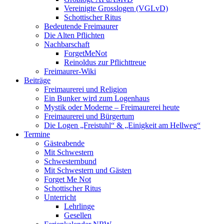
Vereinigte Grosslogen (VGLvD)
Schottischer Ritus
Bedeutende Freimaurer
Die Alten Pflichten
Nachbarschaft
ForgetMeNot
Reinoldus zur Pflichttreue
Freimaurer-Wiki
Beiträge
Freimaurerei und Religion
Ein Bunker wird zum Logenhaus
Mystik oder Moderne – Freimaurerei heute
Freimaurerei und Bürgertum
Die Logen „Freistuhl“ & „Einigkeit am Hellweg“
Termine
Gästeabende
Mit Schwestern
Schwesternbund
Mit Schwestern und Gästen
Forget Me Not
Schottischer Ritus
Unterricht
Lehrlinge
Gesellen