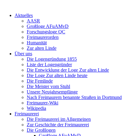
Aktuelles
AASR
Großloge AFuAMvD
Forschungsloge QC
Freimaurerorden
Humanität
Zur alten Linde
Über uns
Die Logengründung 1855
Liste der Logengründer
Die Entwicklung der Loge Zur alten Linde
Die Loge Zur alten Linde heute
Die Femlinde
Die Meister vom Stuhl
Unsere Neujahrsempfänge
Nach Freimaurern benannte Straßen in Dortmund
Freimaurer-Wiki
Wikipedia
Freimaurerei
Die Freimaurerei im Allgemeinen
Zur Geschichte der Freimaurerei
Die Großlogen
Großloge AFuAMvD