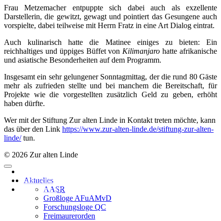
Frau Metzemacher entpuppte sich dabei auch als exzellente
Darstellerin, die gewitzt, gewagt und pointiert das Gesungene auch
vorspielte, dabei teilweise mit Herrn Fratz in eine Art Dialog eintrat.
Auch kulinarisch hatte die Matinee einiges zu bieten: Ein
reichhaltiges und üppiges Büffet von
Kilimanjaro
hatte afrikanische
und asiatische Besonderheiten auf dem Programm.
Insgesamt ein sehr gelungener Sonntagmittag, der die rund 80 Gäste
mehr als zufrieden stellte und bei manchem die Bereitschaft, für
Projekte wie die vorgestellten zusätzlich Geld zu geben, erhöht
haben dürfte.
Wer mit der Stiftung Zur alten Linde in Kontakt treten möchte, kann
das über den Link
https://www.zur-alten-linde.de/stiftung-zur-alten-
linde/
tun.
© 2026 Zur alten Linde
Impressum
Datenschutzerklärung
Aktuelles
Supported by
AASR
Großloge AFuAMvD
Forschungsloge QC
Freimaurerorden