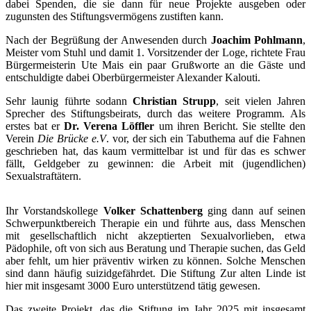
dabei Spenden, die sie dann für neue Projekte ausgeben oder
zugunsten des Stiftungsvermögens zustiften kann.
Nach der Begrüßung der Anwesenden durch
Joachim Pohlmann
,
Meister vom Stuhl und damit 1. Vorsitzender der Loge, richtete Frau
Bürgermeisterin Ute Mais ein paar Grußworte an die Gäste und
entschuldigte dabei Oberbürgermeister Alexander Kalouti.
Sehr launig führte sodann
Christian Strupp
, seit vielen Jahren
Sprecher des Stiftungsbeirats, durch das weitere Programm. Als
erstes bat er
Dr. Verena Löffler
um ihren Bericht. Sie stellte den
Verein
Die Brücke e.V
. vor, der sich ein Tabuthema auf die Fahnen
geschrieben hat, das kaum vermittelbar ist und für das es schwer
fällt, Geldgeber zu gewinnen: die Arbeit mit (jugendlichen)
Sexualstraftätern.
Ihr Vorstandskollege
Volker Schattenberg
ging dann auf seinen
Schwerpunktbereich Therapie ein und führte aus, dass Menschen
mit gesellschaftlich nicht akzeptierten Sexualvorlieben, etwa
Pädophile, oft von sich aus Beratung und Therapie suchen, das Geld
aber fehlt, um hier präventiv wirken zu können. Solche Menschen
sind dann häufig suizidgefährdet. Die Stiftung Zur alten Linde ist
hier mit insgesamt 3000 Euro unterstützend tätig gewesen.
Das zweite Projekt, das die Stiftung im Jahr 2025 mit insgesamt