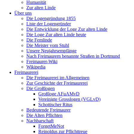
Humanität
Zur alten Linde
Über uns
Die Logengründung 1855
Liste der Logengründer
Die Entwicklung der Loge Zur alten Linde
Die Loge Zur alten Linde heute
Die Femlinde
Die Meister vom Stuhl
Unsere Neujahrsempfänge
Nach Freimaurern benannte Straßen in Dortmund
Freimaurer-Wiki
Wikipedia
Freimaurerei
Die Freimaurerei im Allgemeinen
Zur Geschichte der Freimaurerei
Die Großlogen
Großloge AFuAMvD
Vereinigte Grosslogen (VGLvD)
Schottischer Ritus
Bedeutende Freimaurer
Die Alten Pflichten
Nachbarschaft
ForgetMeNot
Reinoldus zur Pflichttreue