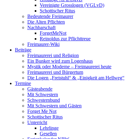
Vereinigte Grosslogen (VGLvD)
Schottischer Ritus
Bedeutende Freimaurer
Die Alten Pflichten
Nachbarschaft
ForgetMeNot
Reinoldus zur Pflichttreue
Freimaurer-Wiki
Beiträge
Freimaurerei und Religion
Ein Bunker wird zum Logenhaus
Mystik oder Moderne – Freimaurerei heute
Freimaurerei und Bürgertum
Die Logen „Freistuhl“ & „Einigkeit am Hellweg“
Termine
Gästeabende
Mit Schwestern
Schwesternbund
Mit Schwestern und Gästen
Forget Me Not
Schottischer Ritus
Unterricht
Lehrlinge
Gesellen