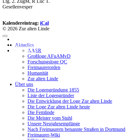
Ltg. 2. ZugM, R Luc T.
Gesellenvesper
Kalendereintrag:
iCal
© 2026 Zur alten Linde
Impressum
Datenschutzerklärung
Aktuelles
Supported by
AASR
Großloge AFuAMvD
Forschungsloge QC
Freimaurerorden
Humanität
Zur alten Linde
Über uns
Die Logengründung 1855
Liste der Logengründer
Die Entwicklung der Loge Zur alten Linde
Die Loge Zur alten Linde heute
Die Femlinde
Die Meister vom Stuhl
Unsere Neujahrsempfänge
Nach Freimaurern benannte Straßen in Dortmund
Freimaurer-Wiki