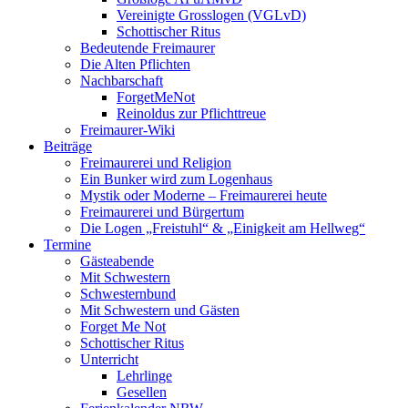
Vereinigte Grosslogen (VGLvD)
Schottischer Ritus
Bedeutende Freimaurer
Die Alten Pflichten
Nachbarschaft
ForgetMeNot
Reinoldus zur Pflichttreue
Freimaurer-Wiki
Beiträge
Freimaurerei und Religion
Ein Bunker wird zum Logenhaus
Mystik oder Moderne – Freimaurerei heute
Freimaurerei und Bürgertum
Die Logen „Freistuhl“ & „Einigkeit am Hellweg“
Termine
Gästeabende
Mit Schwestern
Schwesternbund
Mit Schwestern und Gästen
Forget Me Not
Schottischer Ritus
Unterricht
Lehrlinge
Gesellen