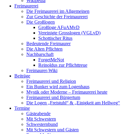
Wikipedia
Freimaurerei
Die Freimaurerei im Allgemeinen
Zur Geschichte der Freimaurerei
Die Großlogen
Großloge AFuAMvD
Vereinigte Grosslogen (VGLvD)
Schottischer Ritus
Bedeutende Freimaurer
Die Alten Pflichten
Nachbarschaft
ForgetMeNot
Reinoldus zur Pflichttreue
Freimaurer-Wiki
Beiträge
Freimaurerei und Religion
Ein Bunker wird zum Logenhaus
Mystik oder Moderne – Freimaurerei heute
Freimaurerei und Bürgertum
Die Logen „Freistuhl“ & „Einigkeit am Hellweg“
Termine
Gästeabende
Mit Schwestern
Schwesternbund
Mit Schwestern und Gästen