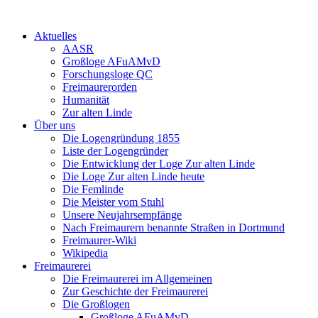
Aktuelles
AASR
Großloge AFuAMvD
Forschungsloge QC
Freimaurerorden
Humanität
Zur alten Linde
Über uns
Die Logengründung 1855
Liste der Logengründer
Die Entwicklung der Loge Zur alten Linde
Die Loge Zur alten Linde heute
Die Femlinde
Die Meister vom Stuhl
Unsere Neujahrsempfänge
Nach Freimaurern benannte Straßen in Dortmund
Freimaurer-Wiki
Wikipedia
Freimaurerei
Die Freimaurerei im Allgemeinen
Zur Geschichte der Freimaurerei
Die Großlogen
Großloge AFuAMvD